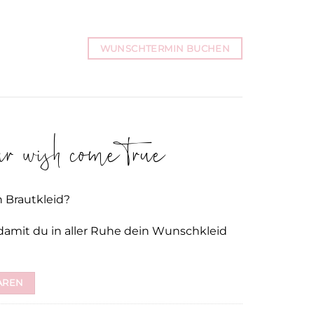
WUNSCHTERMIN BUCHEN
 wish come true
n Brautkleid?
damit du in aller Ruhe dein Wunschkleid
AREN