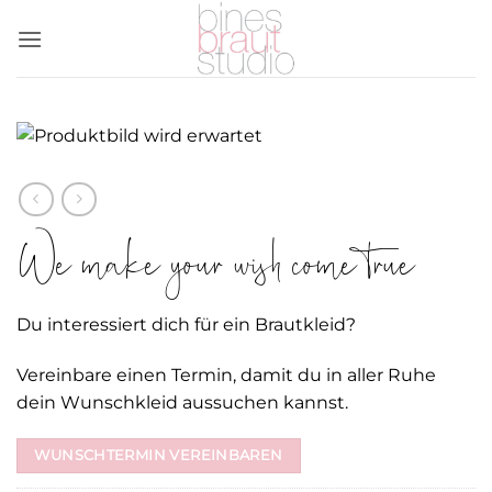
Zum
Inhalt
springen
We make your wish come true
Du interessiert dich für ein Brautkleid?
Vereinbare einen Termin, damit du in aller Ruhe
dein Wunschkleid aussuchen kannst.
WUNSCHTERMIN VEREINBAREN