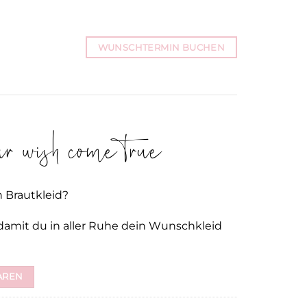
WUNSCHTERMIN BUCHEN
 wish come true
n Brautkleid?
damit du in aller Ruhe dein Wunschkleid
AREN