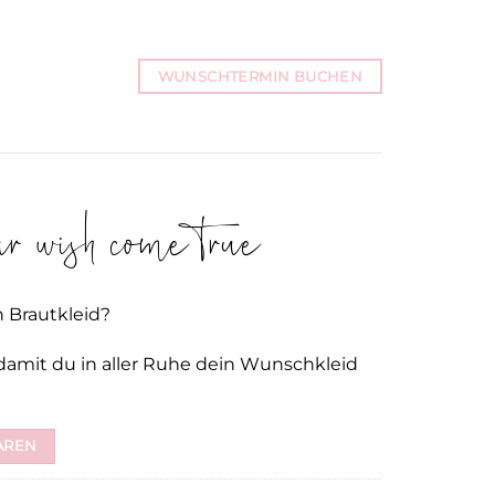
WUNSCHTERMIN BUCHEN
 wish come true
n Brautkleid?
damit du in aller Ruhe dein Wunschkleid
AREN